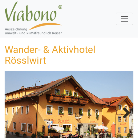
Wander- & Aktivhotel
Rösslwirt
Next