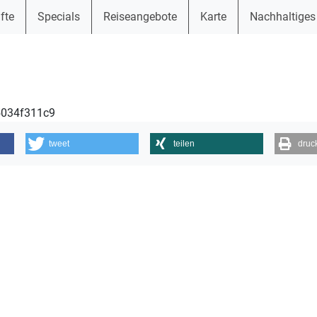
fte
Specials
Reiseangebote
Karte
Nachhaltiges
65034f311c9
tweet
teilen
druc