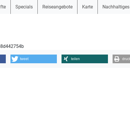
fte
Specials
Reiseangebote
Karte
Nachhaltiges
248d442754b
tweet
teilen
druc