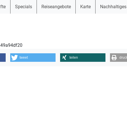
fte
Specials
Reiseangebote
Karte
Nachhaltiges
8249a94df20
tweet
teilen
druc