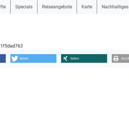
fte
Specials
Reiseangebote
Karte
Nachhaltiges
021f5dad763
tweet
teilen
druc