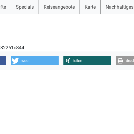
fte
Specials
Reiseangebote
Karte
Nachhaltiges
0282261c844
tweet
teilen
druc