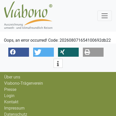
Oops, an error occurred! Code: 202608071654100692db22
Über uns
Viabono-Trägerverein
Presse
Login
Kontakt
Impressum
Datenschutz