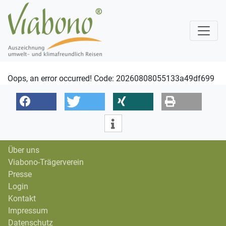
Oops, an error occurred! Code: 20260808055133a49df699
Über uns
Viabono-Trägerverein
Presse
Login
Kontakt
Impressum
Datenschutz