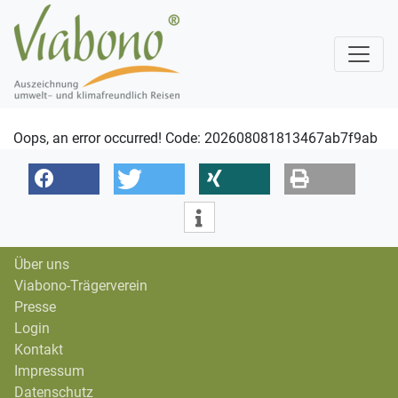
Oops, an error occurred! Code: 202608081813467ab7f9ab
Über uns
Viabono-Trägerverein
Presse
Login
Kontakt
Impressum
Datenschutz