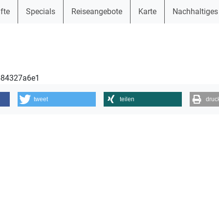
fte
Specials
Reiseangebote
Karte
Nachhaltiges
3584327a6e1
tweet
teilen
druc