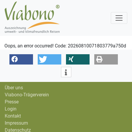
Oops, an error occurred! Code: 20260810071803779a750d
Über uns
Viabono-Trägerverein
Presse
Login
Kontakt
Impressum
Datenschutz