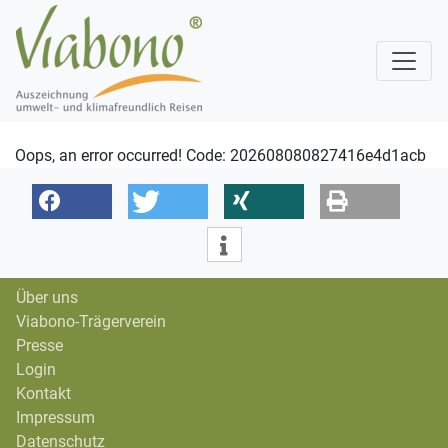
Oops, an error occurred! Code: 202608080827416e4d1acb
Über uns
Viabono-Trägerverein
Presse
Login
Kontakt
Impressum
Datenschutz