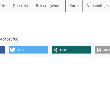
fte
Specials
Reiseangebote
Karte
Nachhaltiges
34bf5e3f66
tweet
teilen
druc