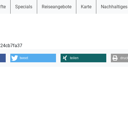
fte
Specials
Reiseangebote
Karte
Nachhaltiges
6124cb7fa37
tweet
teilen
druc