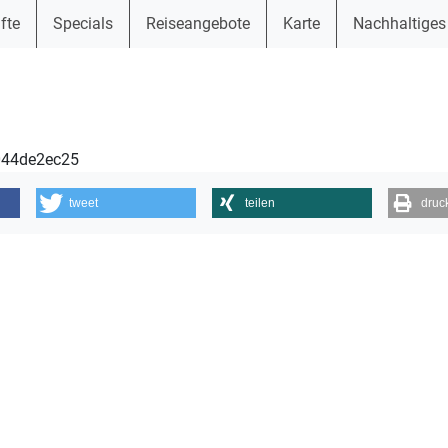
fte
Specials
Reiseangebote
Karte
Nachhaltiges
1044de2ec25
tweet
teilen
druc