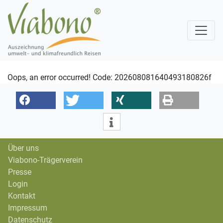
Oops, an error occurred! Code: 202608081640493180826f
Über uns
Viabono-Trägerverein
Presse
Login
Kontakt
Impressum
Datenschutz