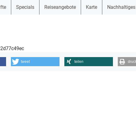
fte
Specials
Reiseangebote
Karte
Nachhaltiges
152d77c49ec
tweet
teilen
druc