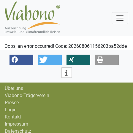
Oops, an error occurred! Code: 202608061156203ba52dde
Über uns
Viabono-Trägerverein
Presse
Login
Kontakt
Impressum
Datenschutz