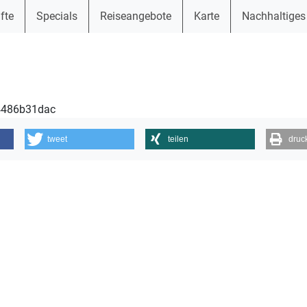
fte
Specials
Reiseangebote
Karte
Nachhaltiges
44486b31dac
tweet
teilen
druc