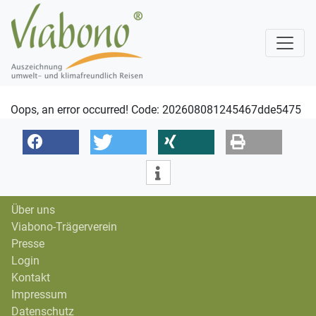
Oops, an error occurred! Code: 202608081245467dde5475
Über uns
Viabono-Trägerverein
Presse
Login
Kontakt
Impressum
Datenschutz