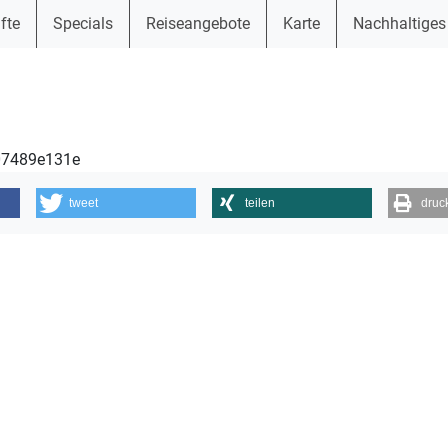
fte
Specials
Reiseangebote
Karte
Nachhaltiges
207489e131e
tweet
teilen
druc