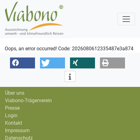
Oops, an error occurred! Code: 2026080612335487e3a874
Über uns
Viabono-Trägerverein
Presse
Login
Kontakt
Impressum
Datenschutz