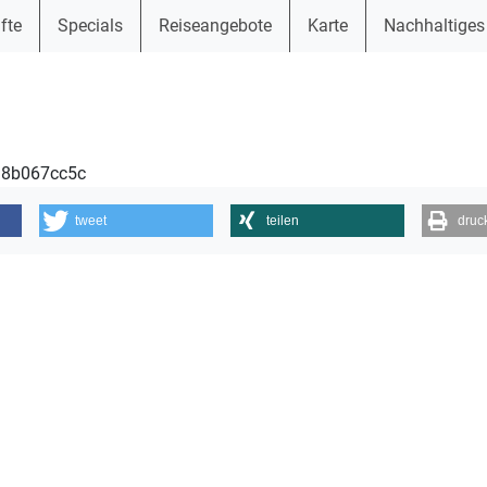
fte
Specials
Reiseangebote
Karte
Nachhaltiges
538b067cc5c
tweet
teilen
druc