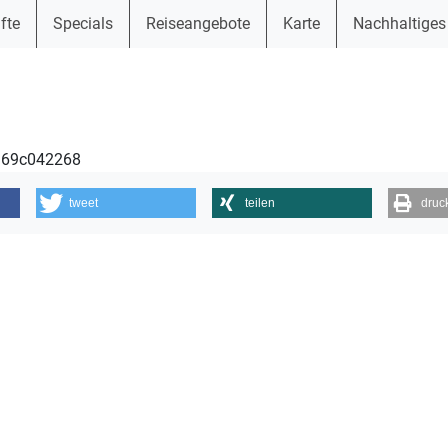
fte
Specials
Reiseangebote
Karte
Nachhaltiges
1369c042268
tweet
teilen
druc