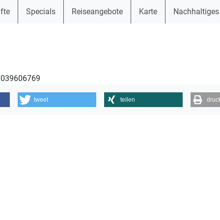
fte
Specials
Reiseangebote
Karte
Nachhaltiges
11039606769
tweet
teilen
druc