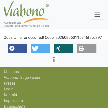
Oops, an error occurred! Code: 202608060115346f3ec797
Über uns
Viabono-Trägerverein
Presse
Login
Kontakt
Impressum
Datenschutz