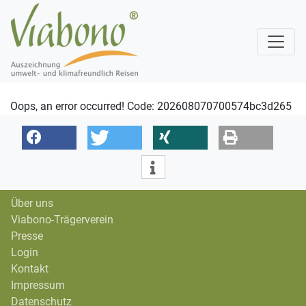
Oops, an error occurred! Code: 202608070700574bc3d265
Über uns
Viabono-Trägerverein
Presse
Login
Kontakt
Impressum
Datenschutz