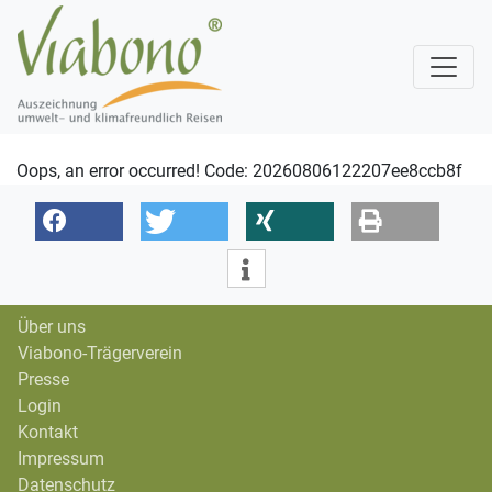
Oops, an error occurred! Code: 20260806122207ee8ccb8f
Über uns
Viabono-Trägerverein
Presse
Login
Kontakt
Impressum
Datenschutz