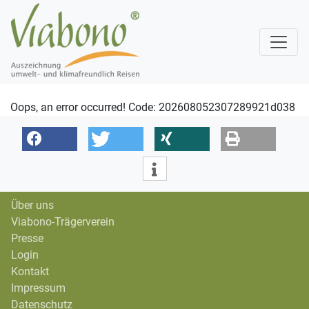
Oops, an error occurred! Code: 202608052307289921d038
Über uns
Viabono-Trägerverein
Presse
Login
Kontakt
Impressum
Datenschutz