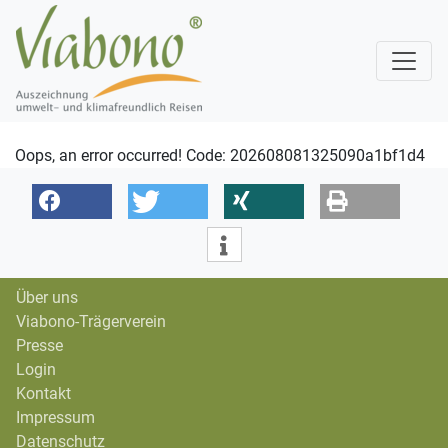
Oops, an error occurred! Code: 202608081325090a1bf1d4
Über uns
Viabono-Trägerverein
Presse
Login
Kontakt
Impressum
Datenschutz