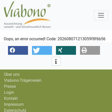
Oops, an error occurred! Code: 202608071213059f8f6b56
Über uns
Viabono-Trägerverein
Presse
Login
Kontakt
Impressum
Datenschutz