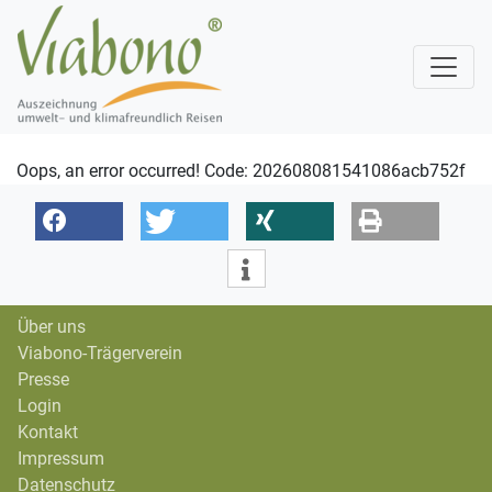
Oops, an error occurred! Code: 202608081541086acb752f
Über uns
Viabono-Trägerverein
Presse
Login
Kontakt
Impressum
Datenschutz