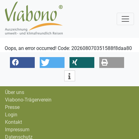
Oops, an error occurred! Code: 202608070351588f8daa80
Über uns
Viabono-Trägerverein
Presse
Login
Kontakt
Impressum
Datenschutz