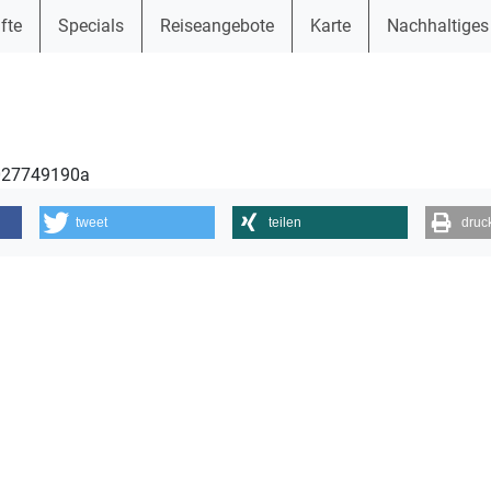
fte
Specials
Reiseangebote
Karte
Nachhaltiges
7027749190a
tweet
teilen
druc