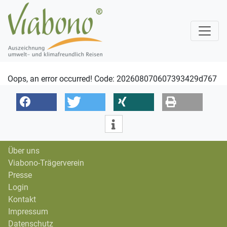
Oops, an error occurred! Code: 202608070607393429d767
Über uns
Viabono-Trägerverein
Presse
Login
Kontakt
Impressum
Datenschutz