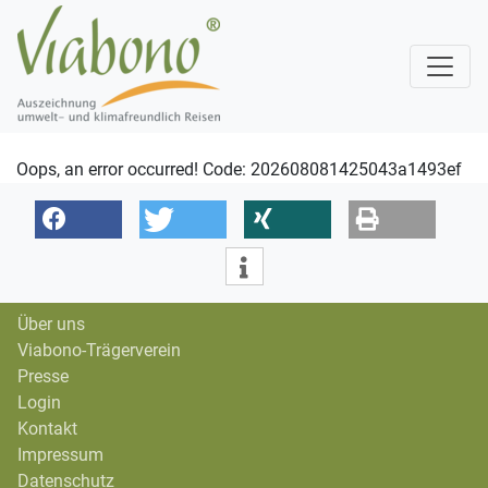
Oops, an error occurred! Code: 202608081425043a1493ef
Über uns
Viabono-Trägerverein
Presse
Login
Kontakt
Impressum
Datenschutz