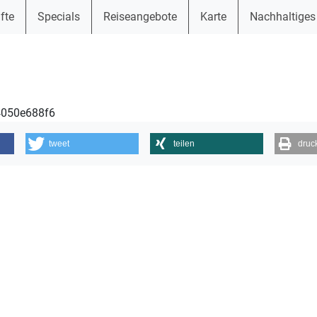
fte
Specials
Reiseangebote
Karte
Nachhaltiges
34050e688f6
tweet
teilen
druc