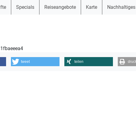
fte
Specials
Reiseangebote
Karte
Nachhaltiges
41fbaeeea4
tweet
teilen
druc