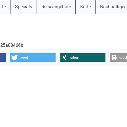
fte
Specials
Reiseangebote
Karte
Nachhaltiges
0325a00466b
tweet
teilen
druc