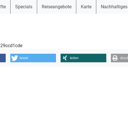
fte
Specials
Reiseangebote
Karte
Nachhaltiges
2129ccd1cde
tweet
teilen
druc