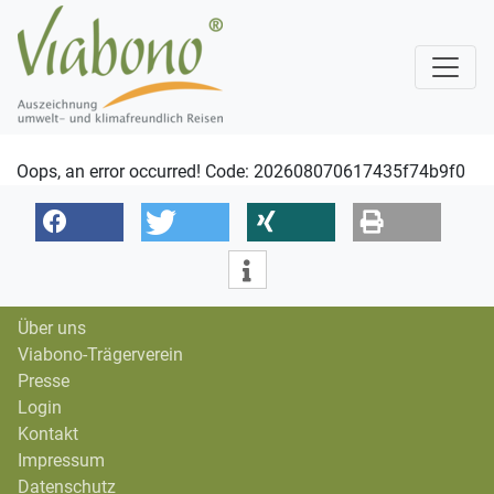
Oops, an error occurred! Code: 202608070617435f74b9f0
Über uns
Viabono-Trägerverein
Presse
Login
Kontakt
Impressum
Datenschutz