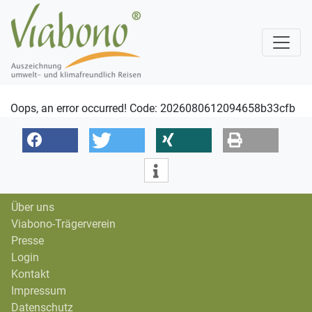
Oops, an error occurred! Code: 2026080612094658b33cfb
Über uns
Viabono-Trägerverein
Presse
Login
Kontakt
Impressum
Datenschutz