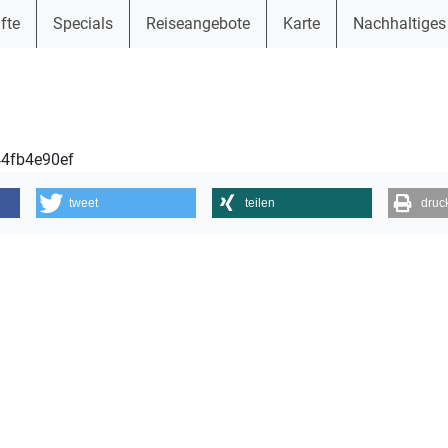
fte
Specials
Reiseangebote
Karte
Nachhaltiges
44fb4e90ef
tweet
teilen
druc