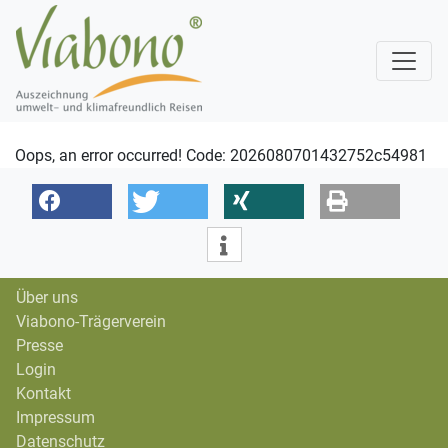
Oops, an error occurred! Code: 2026080701432752c54981
Über uns
Viabono-Trägerverein
Presse
Login
Kontakt
Impressum
Datenschutz