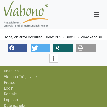
Oops, an error occurred! Code: 20260808235920aa7ebd30
Über uns
Viabono-Trägerverein
Presse
Login
Kontakt
Impressum
Datenschutz