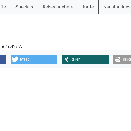
fte
Specials
Reiseangebote
Karte
Nachhaltiges
24661c92d2a
tweet
teilen
druc