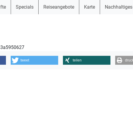
fte
Specials
Reiseangebote
Karte
Nachhaltiges
453a5950627
tweet
teilen
druc