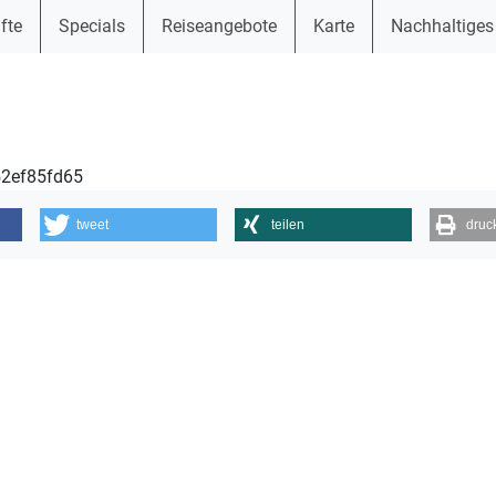
fte
Specials
Reiseangebote
Karte
Nachhaltiges
52ef85fd65
tweet
teilen
druc