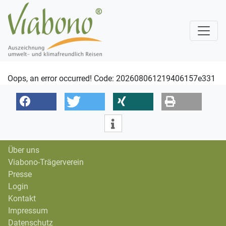
Oops, an error occurred! Code: 202608061219406157e331
Über uns
Viabono-Trägerverein
Presse
Login
Kontakt
Impressum
Datenschutz