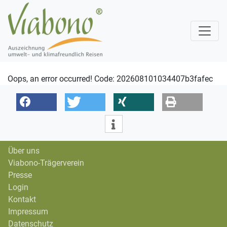
Oops, an error occurred! Code: 202608101034407b3fafec
Über uns
Viabono-Trägerverein
Presse
Login
Kontakt
Impressum
Datenschutz